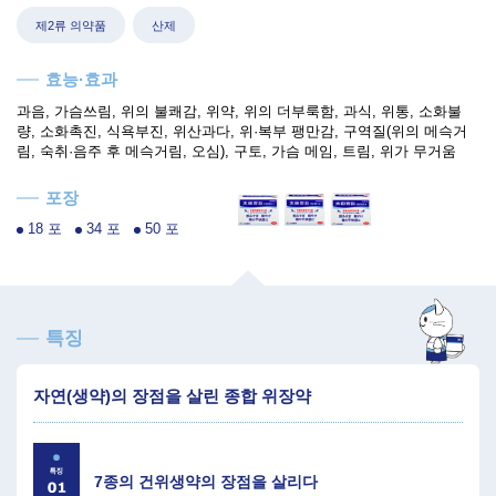
제2류 의약품
산제
효능·효과
과음, 가슴쓰림, 위의 불쾌감, 위약, 위의 더부룩함, 과식, 위통, 소화불
량, 소화촉진, 식욕부진, 위산과다, 위·복부 팽만감, 구역질(위의 메슥거
림, 숙취·음주 후 메슥거림, 오심), 구토, 가슴 메임, 트림, 위가 무거움
포장
18 포
34 포
50 포
특징
자연(생약)의 장점을 살린 종합 위장약
7종의 건위생약의 장점을 살리다