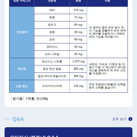
성분 카테고리
성분명
분량
작용
계피
276 mg
회향
72 mg
육두구
60 mg
각 생약의 향과 쓴맛 등이 위
의 기능을 원활하게 하여 위액
건강생약
정향
36 mg
의 분비를 조절하거나 약해진
위의 기능을 개선합니다.
진피
66 mg
겐치아나
45 mg
소태 나무말
45 mg
탄산수소 나트륨
1,875 mg
속효성, 지속성, 지효성 등 작
용이 다른 각 제산제가 과다한
제산제
침강 탄산 칼슘
980 mg
위산을 중화하여 위 속의 산도
를 조정합니다.
합성 하이드로탈사이트
300 mg
주로 전분(탄수화물)과 단백질
비오지아스타제
135 mg
소화 효소
등의 소화를 돕습니다.
〔첨가물〕
l
-멘톨, 탄산Mg
Q&A
모두 보기