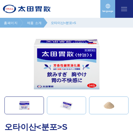
language
홈페이지
제품 소개
오타이산<분포>S
오타이산<분포>S