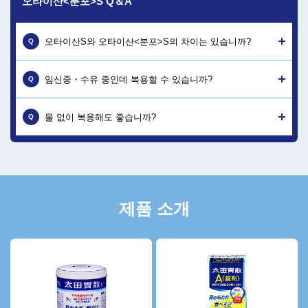
오타이산<분포>S Q＆A
오타이산S와 오타이산<분포>S의 차이는 있습니까?
Q
내용물은 동일한 제제입니다.'오타이산S'는 캔에 들어있어
임신중・수유 중인데 복용할 수 있습니까?
A
Q
가정이나 직장에 두고 사용하기에 편리합니다. '오타이산<
분포>S'는 1회분씩 개별 포장되어 있어 휴대가 편리합니
다.
태아에 영향을 주는 성분은 배합하지 않았으므로 임신 중
물 없이 복용해도 좋습니까?
A
Q
에도 복용할 수 있습니다. 단, 임신 중에는 몸이 특별한 상
태에 있으므로 만약을 위해 담당 의사에게 복용하는 취지
를 알려주십시오. 모유로 이행하는 성분은 배합하지 않았
물 또는 미지근한 물과 함께 복용하십시오. 산제를 잘 못
A
으므로 수유 중에도 복용할 수 있습니다.
드시는 분은 먼저 적정량의 물을 입에 머금은 후 약을 입에
넣고 혀로 2~3회 잘 섞으면 복용하기 쉬워집니다.
제품 소개