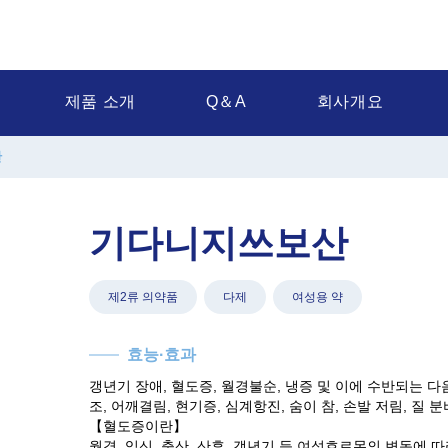
제품 소개
Q＆A
회사개요
산
기다니지쓰보산
제2류 의약품
다제
여성용 약
효능·효과
갱년기 장애, 혈도증, 월경불순, 냉증 및 이에 수반되는 다음
조, 어깨결림, 현기증, 심계항진, 숨이 참, 손발 저림, 질 분
【혈도증이란】
월경, 임신, 출산, 산후, 갱년기 등 여성호르몬의 변동에