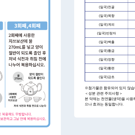
(일국)천골
(일국)목향
(일국)계피
(일국)빈랑자
(일국)백출
(일국)황금
(일국)정향
(일국)황련
(일국)감초
※첨가물은 함유되어 있지 않습
＜성분 관련 주의사항＞
본 약제는 천연물(생약)을 사용
으나 효과는 동일합니다.