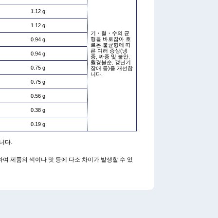
1.12 g
1.12 g
기・혈・수의 균
형을 바로잡아 호
0.94 g
르몬 불균형에 따
른 여러 증상(냉
0.94 g
증, 짜증 및 불안,
월경불순, 갱년기
0.75 g
장애 등)을 개선합
니다.
0.75 g
0.56 g
0.38 g
0.19 g
니다.
하여 제품의 색이나 맛 등에 다소 차이가 발생할 수 있