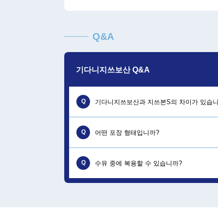
Q&A
기다니지쓰보산 Q&A
Q
기다니지쓰보산과 지쓰본S의 차이가 있습니
Q
A
어떤 포장 형태입니까?
기다니지쓰보산은 다제(티백 타입)이므로 
유효성분은 일부 다르지만 모두 호르몬 불
Q
A
수유 중에 복용할 수 있습니까?
한 박스에 5포가 들어있습니다.(10포 제품
A
모유로 이행되는 성분은 포함되어 있지 않